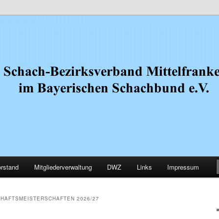
.V.
Mittelfranken
rstand
Mitgliederverwaltung
DWZ
Links
Impressum
HAFTSMEISTERSCHAFTEN 2026/27