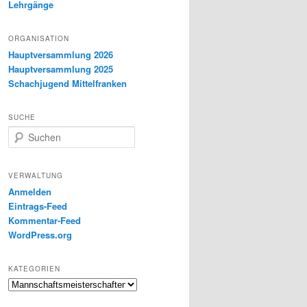
Lehrgänge
ORGANISATION
Hauptversammlung 2026
Hauptversammlung 2025
Schachjugend Mittelfranken
SUCHE
S
u
c
h
VERWALTUNG
e
Anmelden
n
Eintrags-Feed
Kommentar-Feed
WordPress.org
KATEGORIEN
Kategorien