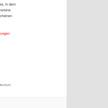
ses, in dem
vereine
scheinen
dungen
fentlicht.