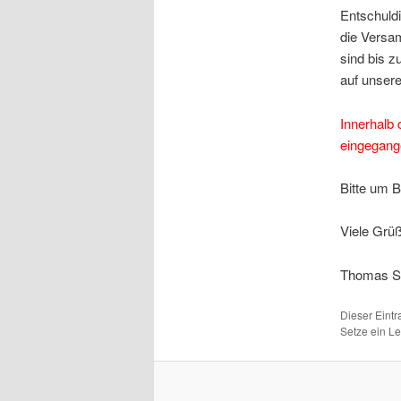
Entschuldi
die Versam
sind bis z
auf unsere
Innerhalb 
eingegang
Bitte um 
Viele Grü
Thomas St
Dieser Eint
Setze ein L