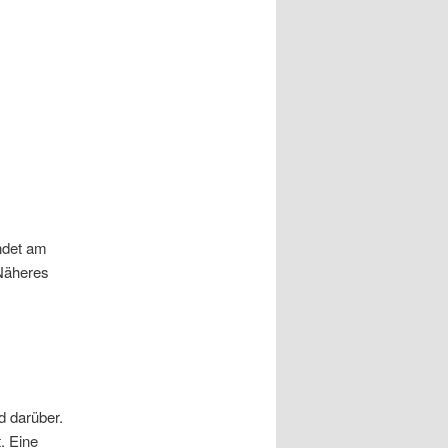
ndet am
 Näheres
d darüber.
. Eine