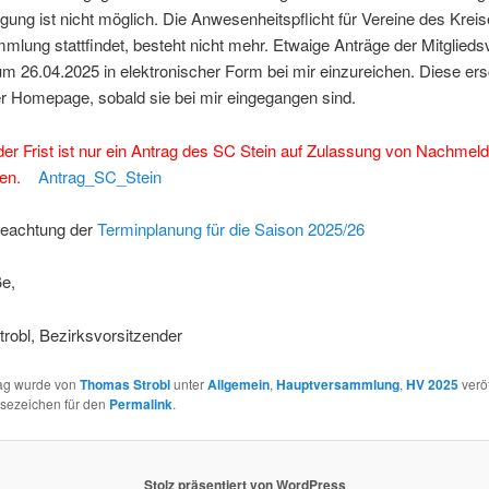
gung ist nicht möglich. Die Anwesenheitspflicht für Vereine des Krei
mlung stattfindet, besteht nicht mehr. Etwaige Anträge der Mitglieds
um 26.04.2025 in elektronischer Form bei mir einzureichen. Diese er
r Homepage, sobald sie bei mir eingegangen sind.
der Frist ist nur ein Antrag des SC Stein auf Zulassung von Nachmel
en.
Antrag_SC_Stein
Beachtung der
Terminplanung für die Saison 2025/26
ße,
robl, Bezirksvorsitzender
rag wurde von
Thomas Strobl
unter
Allgemein
,
Hauptversammlung
,
HV 2025
veröf
esezeichen für den
Permalink
.
Stolz präsentiert von WordPress