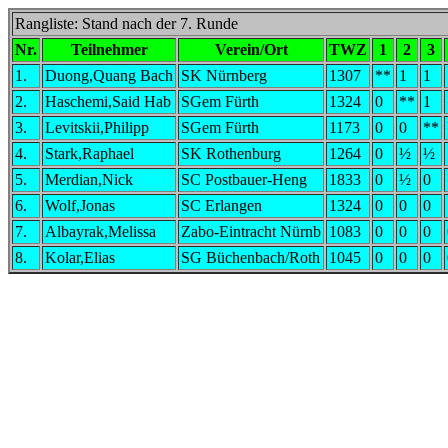
Rangliste: Stand nach der 7. Runde
Nr.
Teilnehmer
Verein/Ort
TWZ
1
2
3
1.
Duong,Quang Bach
SK Nürnberg
1307
**
1
1
2.
Haschemi,Said Hab
SGem Fürth
1324
0
**
1
3.
Levitskii,Philipp
SGem Fürth
1173
0
0
**
4.
Stark,Raphael
SK Rothenburg
1264
0
½
½
5.
Merdian,Nick
SC Postbauer-Heng
1833
0
½
0
6.
Wolf,Jonas
SC Erlangen
1324
0
0
0
7.
Albayrak,Melissa
Zabo-Eintracht Nürnb
1083
0
0
0
8.
Kolar,Elias
SG Büchenbach/Roth
1045
0
0
0