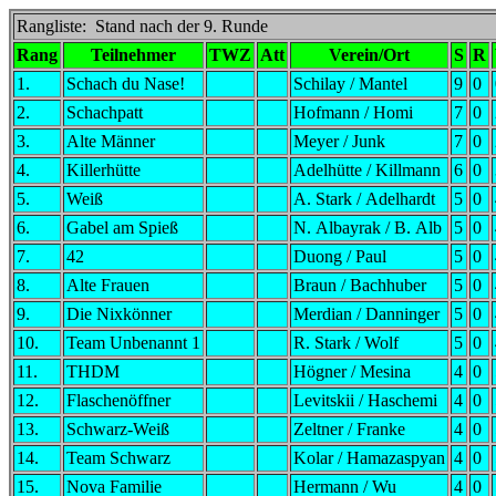
Rangliste: Stand nach der 9. Runde
Rang
Teilnehmer
TWZ
Att
Verein/Ort
S
R
1.
Schach du Nase!
Schilay / Mantel
9
0
2.
Schachpatt
Hofmann / Homi
7
0
3.
Alte Männer
Meyer / Junk
7
0
4.
Killerhütte
Adelhütte / Killmann
6
0
5.
Weiß
A. Stark / Adelhardt
5
0
6.
Gabel am Spieß
N. Albayrak / B. Alb
5
0
7.
42
Duong / Paul
5
0
8.
Alte Frauen
Braun / Bachhuber
5
0
9.
Die Nixkönner
Merdian / Danninger
5
0
10.
Team Unbenannt 1
R. Stark / Wolf
5
0
11.
THDM
Högner / Mesina
4
0
12.
Flaschenöffner
Levitskii / Haschemi
4
0
13.
Schwarz-Weiß
Zeltner / Franke
4
0
14.
Team Schwarz
Kolar / Hamazaspyan
4
0
15.
Nova Familie
Hermann / Wu
4
0