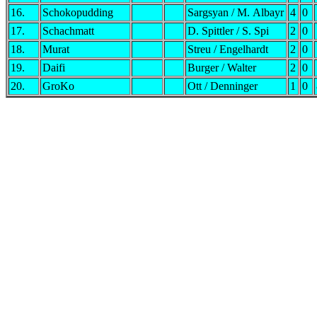
16.
Schokopudding
Sargsyan / M. Albayr
4
0
17.
Schachmatt
D. Spittler / S. Spi
2
0
18.
Murat
Streu / Engelhardt
2
0
19.
Daifi
Burger / Walter
2
0
20.
GroKo
Ott / Denninger
1
0