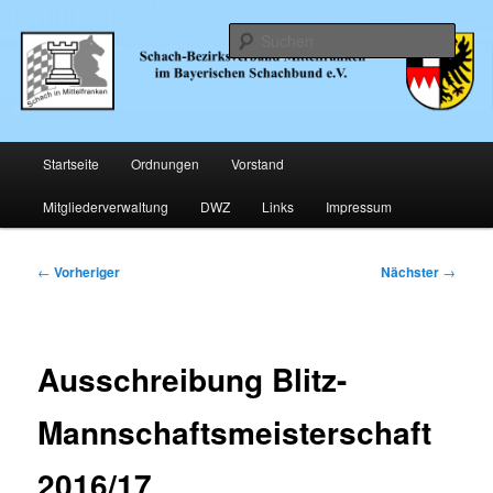
Zum
… im Bayerischen Schachund e.V.
primären
Such
Inhalt
springen
Schachbezirk Mittelfranken
Hauptmenü
Startseite
Ordnungen
Vorstand
Mitgliederverwaltung
DWZ
Links
Impressum
Beitragsnavigation
←
Vorheriger
Nächster
→
Ausschreibung Blitz-
Mannschaftsmeisterschaft
2016/17