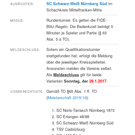
SC Schwarz-Weiß Nürnberg Süd
im
AUSRICHTER:
Schachkreis Mittelfranken-Mitte
Rundenturnier. Es gelten die FIDE-
MODUS:
Blitz-Regeln. Die Bedenkzeit beträgt 5
Minuten je Spieler und Partie (§ 63
Abs. 5 a TO).
Sofern ein Qualifikationsturnier
MELDESCHLUSS:
stattgefunden hat, erfolgt die Meldung
über die jeweiligen Kreisspielleiter.
Ansonsten melden die Vereine selbst.
Als
Meldeschluss
gilt für beide
Varianten
Sonntag, der
29.1.2017
.
Gemäß TO §65 Abs. 1 ff. TO
VORBERECHTIGTE:
(
Meisterschaft 2015/16
):
SC Noris-Tarrasch Nürnberg 1873
SC Erlangen 48/88
SC Schwarz-Weiß Nürnberg Süd
TSV Cadolzburg