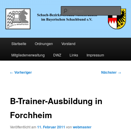
Zum
… im Bayerischen Schachund e.V.
primären
Such
Inhalt
springen
Schachbezirk Mittelfranken
Hauptmenü
Startseite
Ordnungen
Vorstand
Mitgliederverwaltung
DWZ
Links
Impressum
Beitragsnavigation
←
Vorheriger
Nächster
→
B-Trainer-Ausbildung in
Forchheim
Veröffentlicht am
11. Februar 2011
von
webmaster