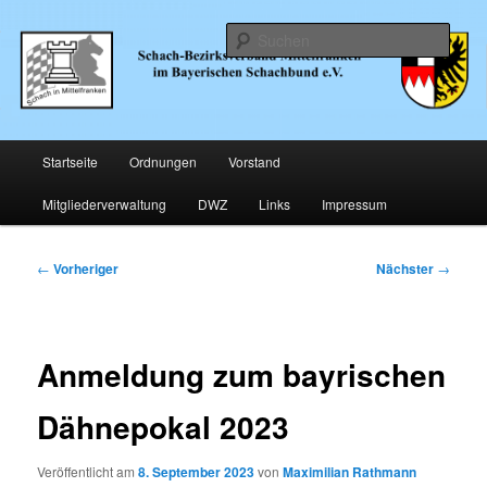
Zum
… im Bayerischen Schachund e.V.
primären
Such
Inhalt
springen
Schachbezirk Mittelfranken
Hauptmenü
Startseite
Ordnungen
Vorstand
Mitgliederverwaltung
DWZ
Links
Impressum
Beitragsnavigation
←
Vorheriger
Nächster
→
Anmeldung zum bayrischen
Dähnepokal 2023
Veröffentlicht am
8. September 2023
von
Maximilian Rathmann