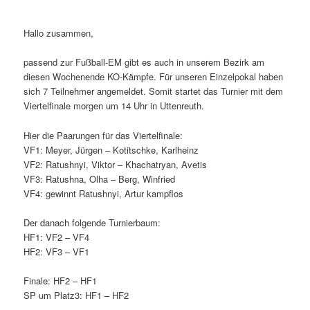
Hallo zusammen,
passend zur Fußball-EM gibt es auch in unserem Bezirk am
diesen Wochenende KO-Kämpfe. Für unseren Einzelpokal haben
sich 7 Teilnehmer angemeldet. Somit startet das Turnier mit dem
Viertelfinale morgen um 14 Uhr in Uttenreuth.
Hier die Paarungen für das Viertelfinale:
VF1: Meyer, Jürgen – Kotitschke, Karlheinz
VF2: Ratushnyi, Viktor – Khachatryan, Avetis
VF3: Ratushna, Olha – Berg, Winfried
VF4: gewinnt Ratushnyi, Artur kampflos
Der danach folgende Turnierbaum:
HF1: VF2 – VF4
HF2: VF3 – VF1
Finale: HF2 – HF1
SP um Platz3: HF1 – HF2