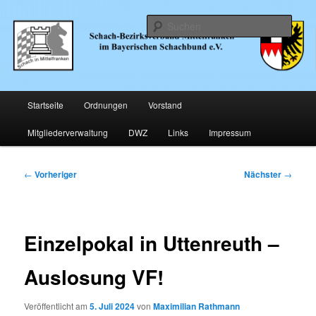
Zum
… im Bayerischen Schachund e.V.
primären
Such
Inhalt
springen
Schachbezirk Mittelfranken
Hauptmenü
Startseite
Ordnungen
Vorstand
Mitgliederverwaltung
DWZ
Links
Impressum
Beitragsnavigation
←
Vorheriger
Nächster
→
Einzelpokal in Uttenreuth –
Auslosung VF!
Veröffentlicht am
5. Juli 2024
von
Maximilian Rathmann