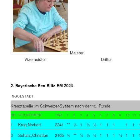
Meister
Vizemeister Dritter
2. Bayerische Sen Blitz EM 2024
INGOLSTADT
Kreuztabelle im Schweizer-System nach der 13. Runde
NR.
TEILNEHMER
TWZ
1
2
3
4
5
6
7
8
9
10
11
1
Krug,Norbert
2241
**
½
1
½
½
1
1
1
1
1
2
Schatz,Christian
2165
½
**
½
½
½
1
1
1
½
1
1