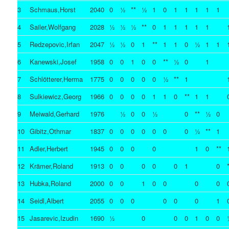
3
Schmaus,Horst
2040
0
½
**
½
1
0
1
1
1
1
1
4
Sailer,Wolfgang
2028
½
½
½
**
0
1
1
1
1
1
5
Redzepovic,Irfan
2047
½
½
0
1
**
1
1
0
½
1
1
6
Kanewski,Josef
1958
0
0
1
0
0
**
½
0
1
7
Schlötterer,Herma
1775
0
0
0
0
0
½
**
1
8
Sulkiewicz,Georg
1966
0
0
0
0
1
1
0
**
1
1
9
Meiwald,Gerhard
1976
½
0
0
½
0
**
½
0
10
Gibitz,Othmar
1837
0
0
0
0
0
0
0
½
**
1
11
Adler,Herbert
1945
0
0
0
0
1
0
**
12
Krämer,Roland
1913
0
0
0
0
0
1
0
13
Hubka,Roland
2000
0
0
1
0
0
0
0
14
Seidl,Albert
2055
0
0
0
0
0
0
1
15
Jasarevic,Izudin
1690
½
0
0
0
1
0
0