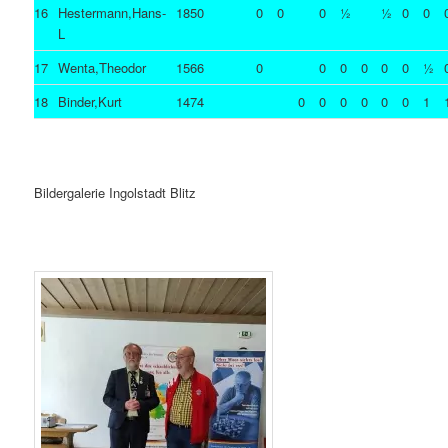
16
Hestermann,Hans-
1850
0
0
0
½
½
0
0
L
17
Wenta,Theodor
1566
0
0
0
0
0
0
½
18
Binder,Kurt
1474
0
0
0
0
0
0
1
Bildergalerie Ingolstadt Blitz