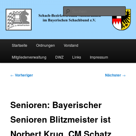
Zum
… im Bayerischen Schachund e.V.
primären
Such
Inhalt
springen
Schachbezirk Mittelfranken
Hauptmenü
Startseite
Ordnungen
Vorstand
Mitgliederverwaltung
DWZ
Links
Impressum
Beitragsnavigation
←
Vorheriger
Nächster
→
Senioren: Bayerischer
Senioren Blitzmeister ist
Norbert Krug, CM Schatz