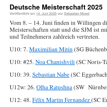
Deutsche Meisterschaft 2025
Veröffentlicht am
14. Juni 2025
von
Sebastian Moesl
Vom 8. – 14. Juni finden in Willingen d
Meisterschaften statt und die SJM ist 
und Teilnehmern zahlreich vertreten.
U10: 7.
Maximilian Mitin
(SG Büchenba
U10: #25.
Noa Chanishvili
(SC Noris-Ta
U10: 39.
Sebastian Nabe
(SC Eggerbacht
U12w: 26.
Olha Ratushna
(SW Nürnber
U12: 48.
Félix Martin Fernandez
(SC Er