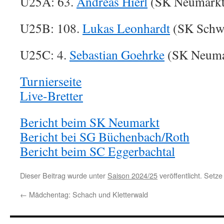
U25A: 63.
Andreas Hierl
(SK Neumarkt)
U25B: 108.
Lukas Leonhardt
(SK Schwa
U25C: 4.
Sebastian Goehrke
(SK Neuma
Turnierseite
Live-Bretter
Bericht beim SK Neumarkt
Bericht bei SG Büchenbach/Roth
Bericht beim SC Eggerbachtal
Dieser Beitrag wurde unter
Saison 2024/25
veröffentlicht. Setz
←
Mädchentag: Schach und Kletterwald