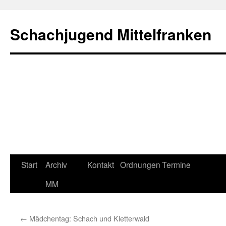
Zum
Inhalt
Schachjugend Mittelfranken
springen
Start
Archiv
Kontakt
Ordnungen
Termine
MM
←
Mädchentag: Schach und Kletterwald