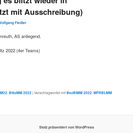
es blitzt wieder in
etzt mit Ausschreibung)
olfgang Fiedler
reuth, AS anliegend.
ltz 2022 (4er Teams)
EM22
,
BlitzMM 2022
|
Verschlagwortet mit
BezBlMM 2022
,
MFRBLMM
Stolz präsentiert von WordPress