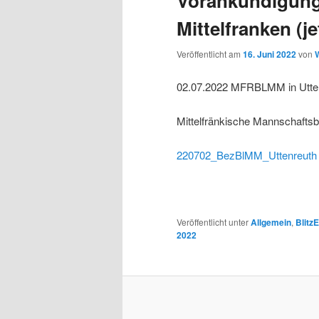
Vorankündigung 
Mittelfranken (j
Veröffentlicht am
16. Juni 2022
von
W
02.07.2022 MFRBLMM in Utten
Mittelfränkische Mannschaftsb
220702_BezBlMM_Uttenreuth
Veröffentlicht unter
Allgemein
,
Blitz
2022