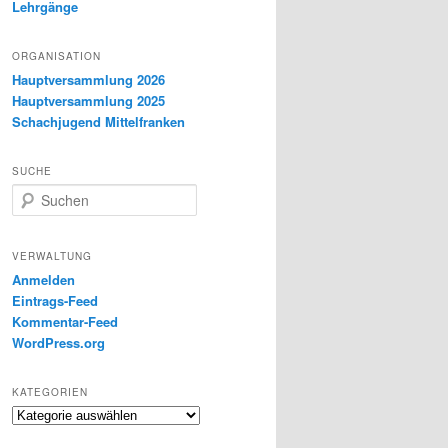
Lehrgänge
ORGANISATION
Hauptversammlung 2026
Hauptversammlung 2025
Schachjugend Mittelfranken
SUCHE
S
u
c
h
VERWALTUNG
e
Anmelden
n
Eintrags-Feed
Kommentar-Feed
WordPress.org
KATEGORIEN
Kategorien