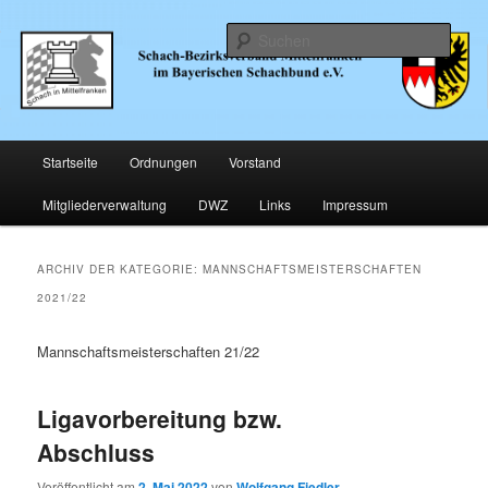
Zum
Zum
… im Bayerischen Schachund e.V.
primären
sekundären
Such
Inhalt
Inhalt
springen
springen
Schachbezirk Mittelfranken
Hauptmenü
Startseite
Ordnungen
Vorstand
Mitgliederverwaltung
DWZ
Links
Impressum
ARCHIV DER KATEGORIE:
MANNSCHAFTSMEISTERSCHAFTEN
2021/22
Mannschaftsmeisterschaften 21/22
Ligavorbereitung bzw.
Abschluss
Veröffentlicht am
2. Mai 2022
von
Wolfgang Fiedler