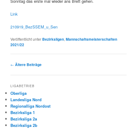
Sonntag das erste mal wieder ans Brett gehen.
Link
210919_BezSSEM_u_Sen
Veröffentlicht unter
Bezirksligen
,
Mannschaftsmeisterschaften
2021/22
Beitragsnavigation
←
Ältere Beiträge
LIGABETRIEB
Oberliga
Landesliga Nord
Regionalliga Nordost
Bezirksliga 1
Bezirksliga 2a
Bezirksliga 2b