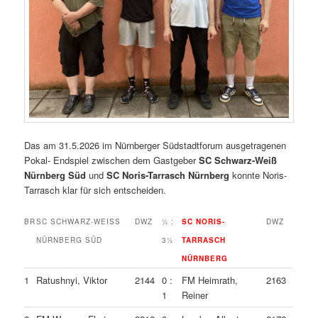
Das am 31.5.2026 im Nürnberger Südstadtforum ausgetragenen
Pokal- Endspiel zwischen dem Gastgeber
SC Schwarz-Weiß
Nürnberg Süd
und
SC Noris-Tarrasch Nürnberg
konnte Noris-
Tarrasch klar für sich entscheiden.
BR
SC SCHWARZ-WEISS N
DWZ
½ :
SC NORIS-
DWZ
ÜRNBERG SÜD
3½
TARRASCH
NÜRNBERG
1
Ratushnyi, Viktor
2144
0 :
FM Heimrath,
2163
1
Reiner