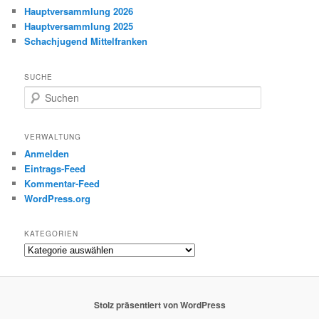
Hauptversammlung 2026
Hauptversammlung 2025
Schachjugend Mittelfranken
SUCHE
S
u
c
h
VERWALTUNG
e
Anmelden
n
Eintrags-Feed
Kommentar-Feed
WordPress.org
KATEGORIEN
Kategorien
Stolz präsentiert von WordPress