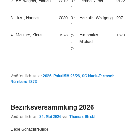
2
FM Wagner, Florian
2212
0 :
Lemba, Albert
2172
1
3
Just, Hannes
2080
0 :
Homuth, Wolfgang
2071
1
4
Meulner, Klaus
1973
½
Himonakis,
1879
:
Michael
½
Veröffentlicht unter
2026
,
PokalMM 25/26
,
SC Noris-Tarrasch
Nürnberg 1873
Bezirksversammlung 2026
Veröffentlicht am
31. Mai 2026
von
Thomas Strobl
Liebe Schachfreunde,