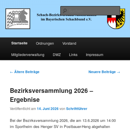
Zum
Zum
… im Bayerischen Schachund e.V.
primären
sekundären
Such
Inhalt
Inhalt
springen
springen
Schachbezirk Mittelfranken
Hauptmenü
Startseite
Ordnungen
Vorstand
Mitgliederverwaltung
DWZ
Links
Impressum
Beitragsnavigation
←
Ältere Beiträge
Neuere Beiträge
→
Bezirksversammlung 2026 –
Ergebnise
Veröffentlicht am
14. Juni 2026
von
Schriftführer
Bei der Bezirksversammlung 2026, die am 13.6.2026 um 14:00
im Sportheim des Henger SV in Postbauer-Heng abgehalten