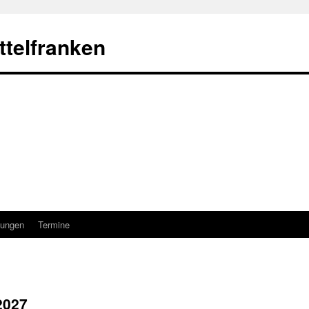
telfranken
ungen
Termine
2027