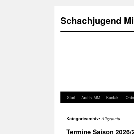
Zum
Inhalt
Schachjugend Mit
springen
Start
Archiv MM
Kontakt
Ordn
Allgemein
Kategoriearchiv:
Termine Saison 2026/