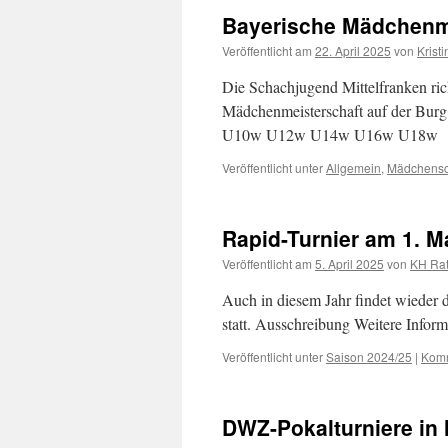
Bayerische Mädchenm
Veröffentlicht am
22. April 2025
von
Krist
Die Schachjugend Mittelfranken rich
Mädchenmeisterschaft auf der Burg 
U10w U12w U14w U16w U18w
Veröffentlicht unter
Allgemein
,
Mädchens
Rapid-Turnier am 1. M
Veröffentlicht am
5. April 2025
von
KH Ra
Auch in diesem Jahr findet wieder 
statt. Ausschreibung Weitere Infor
Veröffentlicht unter
Saison 2024/25
|
Komm
DWZ-Pokalturniere in 