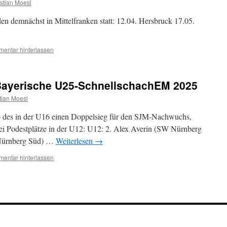
stian Moesl
en demnächst in Mittelfranken statt: 12.04. Hersbruck 17.05.
entar hinterlassen
Bayerische U25-SchnellschachEM 2025
tian Moesl
b des in der U16 einen Doppelsieg für den SJM-Nachwuchs,
i Podestplätze in der U12: U12: 2. Alex Averin (SW Nürnberg
 Nürnberg Süd) …
Weiterlesen
→
entar hinterlassen