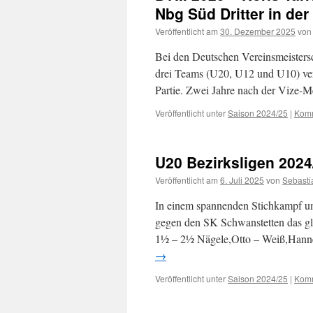
Nbg Süd Dritter in de
Veröffentlicht am
30. Dezember 2025
von
Bei den Deutschen Vereinsmeistersc
drei Teams (U20, U12 und U10) ve
Partie. Zwei Jahre nach der Vize-M
Veröffentlicht unter
Saison 2024/25
|
Komm
U20 Bezirksligen 2024
Veröffentlicht am
6. Juli 2025
von
Sebasti
In einem spannenden Stichkampf um 
gegen den SK Schwanstetten das gl
1½ – 2½ Nägele,Otto – Weiß,Hann
→
Veröffentlicht unter
Saison 2024/25
|
Komm