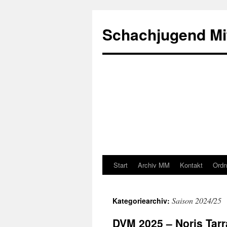
Zum
Inhalt
Schachjugend Mit
springen
Start
Archiv MM
Kontakt
Ordn
Saison 2024/25
Kategoriearchiv:
DVM 2025 – Noris Tarr