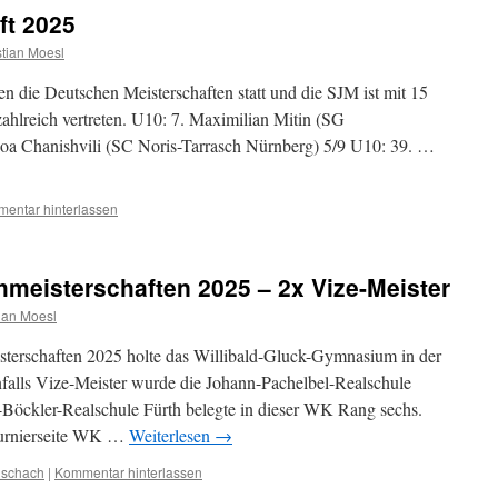
ft 2025
tian Moesl
en die Deutschen Meisterschaften statt und die SJM ist mit 15
hlreich vertreten. U10: 7. Maximilian Mitin (SG
oa Chanishvili (SC Noris-Tarrasch Nürnberg) 5/9 U10: 39. …
entar hinterlassen
meisterschaften 2025 – 2x Vize-Meister
ian Moesl
terschaften 2025 holte das Willibald-Gluck-Gymnasium in der
falls Vize-Meister wurde die Johann-Pachelbel-Realschule
öckler-Realschule Fürth belegte in dieser WK Rang sechs.
Turnierseite WK …
Weiterlesen
→
lschach
|
Kommentar hinterlassen