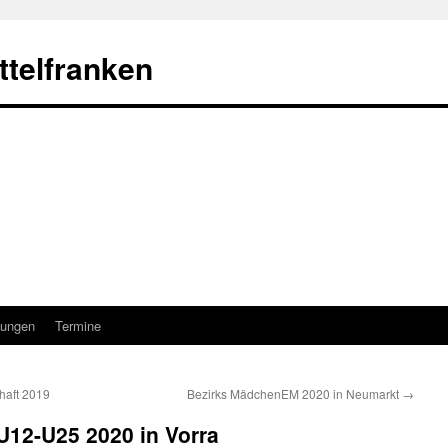
telfranken
ungen
Termine
haft 2019
Bezirks MädchenEM 2020 in Neumarkt
→
U12-U25 2020 in Vorra